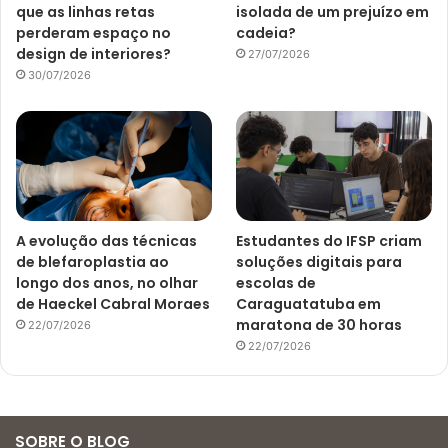
que as linhas retas
isolada de um prejuízo em
perderam espaço no
cadeia?
design de interiores?
27/07/2026
30/07/2026
A evolução das técnicas
Estudantes do IFSP criam
de blefaroplastia ao
soluções digitais para
longo dos anos, no olhar
escolas de
de Haeckel Cabral Moraes
Caraguatatuba em
maratona de 30 horas
22/07/2026
22/07/2026
SOBRE O BLOG