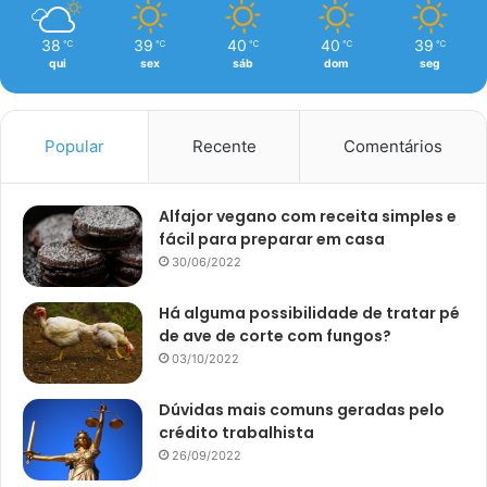
38
39
40
40
39
℃
℃
℃
℃
℃
qui
sex
sáb
dom
seg
Popular
Recente
Comentários
Alfajor vegano com receita simples e
fácil para preparar em casa
30/06/2022
Há alguma possibilidade de tratar pé
de ave de corte com fungos?
03/10/2022
Dúvidas mais comuns geradas pelo
crédito trabalhista
26/09/2022