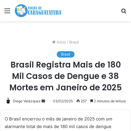
Menu
P
p
Início
/
Brasil
Brasil
Brasil Registra Mais de 180
Mil Casos de Dengue e 38
Mortes em Janeiro de 2025
Mande
Diego Velázquez
03/02/2025
257
2 minutos de leitura
um
e-
O Brasil encerrou o mês de janeiro de 2025 com um
mail
alarmante total de mais de 180 mil casos de dengue