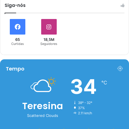
Siga-nós
65
18,5M
Curtidas
Seguidores
Tempo
34
℃
Teresina
38º - 32º
37%
2.11 km/h
Scattered Clouds