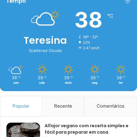
Tempo
38
℃
Teresina
38º - 32º
23%
2.47 km/h
Scattered Clouds
38
39
39
39
39
℃
℃
℃
℃
℃
sex
sáb
dom
seg
ter
Popular
Recente
Comentários
Alfajor vegano com receita simples e
fácil para preparar em casa