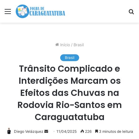
Menu
P
p
Início
/
Brasil
Brasil
Trânsito Complicado e
Interdições Marcam os
Efeitos das Chuvas na
Rodovia Rio-Santos em
Caraguatatuba
Mande
Diego Velázquez
11/04/2025
226
3 minutos de leitura
um