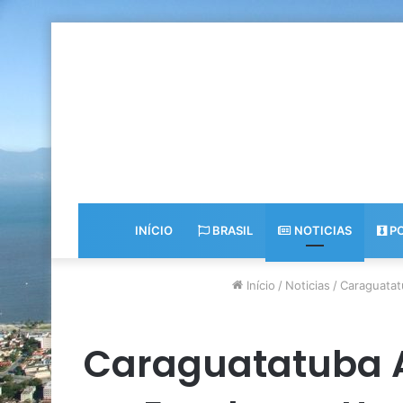
INÍCIO
BRASIL
NOTICIAS
PO
Início
/
Noticias
/
Caraguatat
Caraguatatuba A