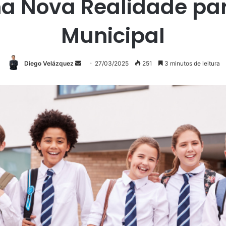
ma Nova Realidade pa
Municipal
Mande
Diego Velázquez
27/03/2025
251
3 minutos de leitura
um
e-
mail