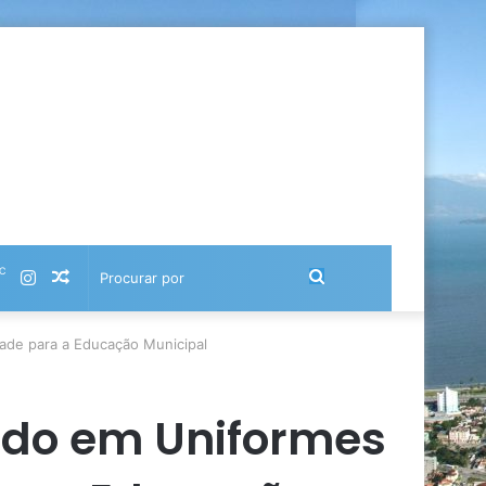
℃
Instagram
Artigo
Procurar
aleatório
por
ade para a Educação Municipal
ado em Uniformes