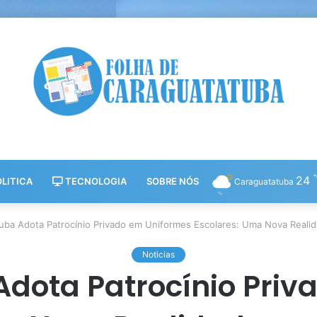
24
LITICA
TECNOLOGIA
SOBRE NÓS
Caraguatatuba
uba Adota Patrocínio Privado em Uniformes Escolares: Uma Nova Realid
Noticias
dota Patrocínio Priv