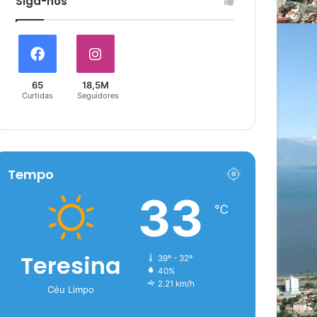
Siga-nós
65
18,5M
Curtidas
Seguidores
Tempo
33
℃
Teresina
39º - 32º
40%
2.21 km/h
Céu Limpo