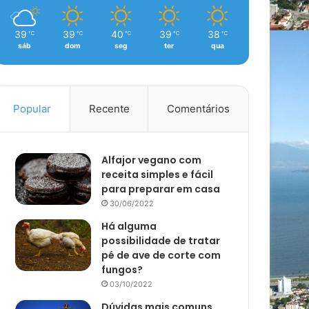
39
39
40
39
38
℃
℃
℃
℃
℃
sáb
dom
seg
ter
qua
Popular
Recente
Comentários
Alfajor vegano com
receita simples e fácil
para preparar em casa
30/06/2022
Há alguma
possibilidade de tratar
pé de ave de corte com
fungos?
03/10/2022
Dúvidas mais comuns