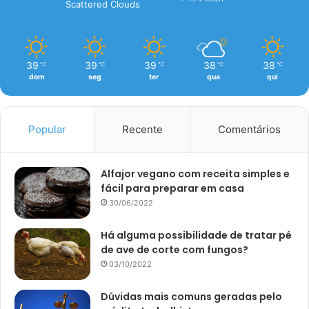
Scattered Clouds
39
39
39
38
38
℃
℃
℃
℃
℃
dom
seg
ter
qua
qui
Popular
Recente
Comentários
Alfajor vegano com receita simples e
fácil para preparar em casa
30/06/2022
Há alguma possibilidade de tratar pé
de ave de corte com fungos?
03/10/2022
Dúvidas mais comuns geradas pelo