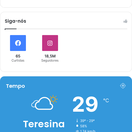
Siga-nós
65
18,5M
Curtidas
Seguidores
Tempo
29
℃
Teresina
39º - 29º
58%
1.74 km/h