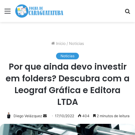
Menu
P
p
Início
/
Noticias
Noticias
Por que ainda devo investir
em folders? Descubra com a
Leograf Gráfica e Editora
LTDA
Mande
Diego Velázquez
17/10/2022
404
2 minutos de leitura
um
e-