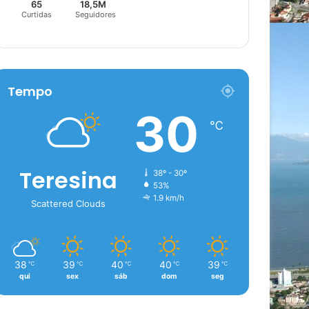
65
18,5M
Curtidas
Seguidores
Tempo
30
℃
Teresina
38º - 30º
53%
1.9 km/h
Scattered Clouds
38
39
40
40
39
℃
℃
℃
℃
℃
qui
sex
sáb
dom
seg