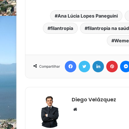
Ana Lúcia Lopes Paneguini
filantropia
filantropia na saú
Wemer
Facebook
Twitter
Linkedin
Pinter
Compartilhar
Diego Velázquez
Website