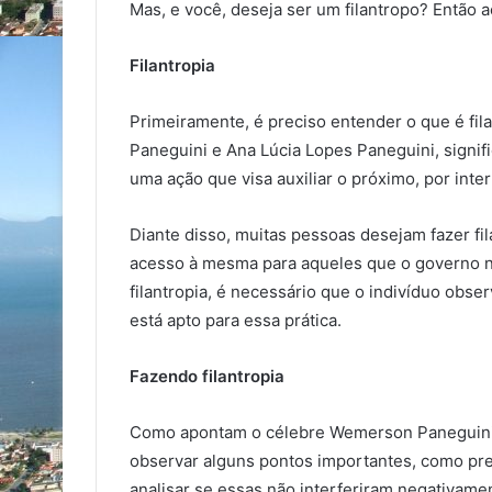
Mas, e você, deseja ser um filantropo? Então 
Filantropia
Primeiramente, é preciso entender o que é fi
Paneguini e Ana Lúcia Lopes Paneguini, signi
uma ação que visa auxiliar o próximo, por inte
Diante disso, muitas pessoas desejam fazer fil
acesso à mesma para aqueles que o governo não
filantropia, é necessário que o indivíduo obse
está apto para essa prática.
Fazendo filantropia
Como apontam o célebre Wemerson Paneguini, a
observar alguns pontos importantes, como pr
analisar se essas não interferiram negativamen