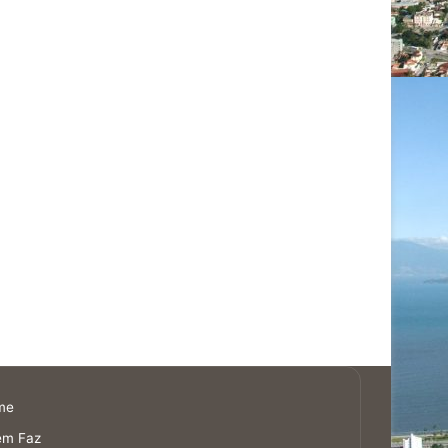
me
em Faz