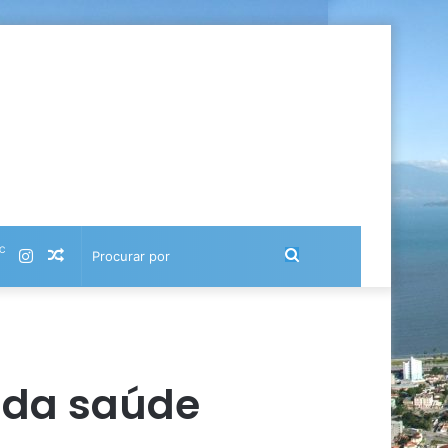
℃
Instagram
Artigo
Procurar
aleatório
por
a da saúde