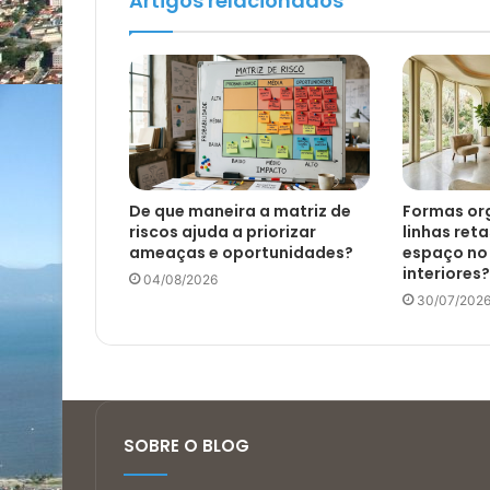
Artigos relacionados
De que maneira a matriz de
Formas org
riscos ajuda a priorizar
linhas ret
ameaças e oportunidades?
espaço no
interiores?
04/08/2026
30/07/202
SOBRE O BLOG