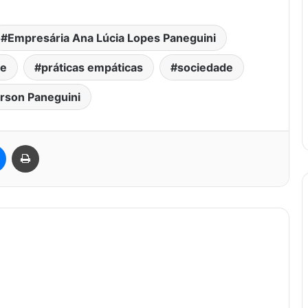
Empresária Ana Lúcia Lopes Paneguini
de
práticas empáticas
sociedade
son Paneguini
est
Messenger
Imprimir