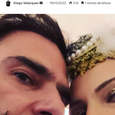
Mande
Diego Velázquez
19/10/2022
316
1 minuto de leitura
um
e-
mail