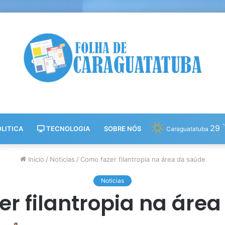
29
LITICA
TECNOLOGIA
SOBRE NÓS
Caraguatatuba
Início
/
Noticias
/
Como fazer filantropia na área da saúde
Noticias
r filantropia na áre