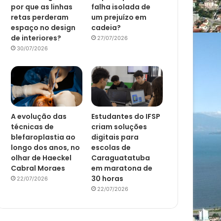
por que as linhas
falha isolada de
retas perderam
um prejuízo em
espaço no design
cadeia?
de interiores?
27/07/2026
30/07/2026
A evolução das
Estudantes do IFSP
técnicas de
criam soluções
blefaroplastia ao
digitais para
longo dos anos, no
escolas de
olhar de Haeckel
Caraguatatuba
Cabral Moraes
em maratona de
30 horas
22/07/2026
22/07/2026