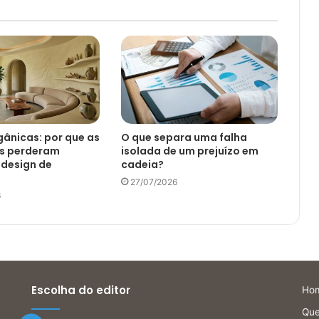
ânicas: por que as
O que separa uma falha
as perderam
isolada de um prejuízo em
 design de
cadeia?
27/07/2026
6
Escolha do editor
Ho
Qu