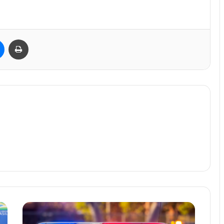
est
Messenger
Imprimir