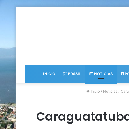
INÍCIO
BRASIL
NOTICIAS
PO
Início
/
Noticias
/
Cara
Caraguatatuba 