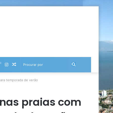
℃
Instagram
Artigo
Procurar
aleatório
por
para temporada de verão
 nas praias com