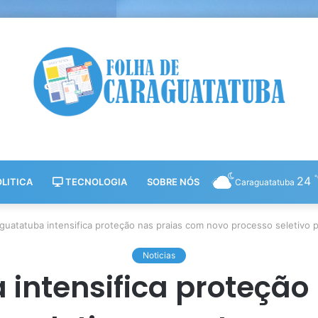
24
LITICA
TECNOLOGIA
SOBRE NÓS
Caraguatatuba
guatatuba intensifica proteção nas praias com novo processo seletivo 
Noticias
intensifica proteção