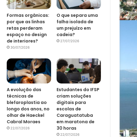
Formas orgânicas:
O que separa uma
por que as linhas
falha isolada de
retas perderam
um prejuízo em
espaço no design
cadeia?
de interiores?
27/07/2026
30/07/2026
A evolução das
Estudantes do IFSP
técnicas de
criam soluções
blefaroplastia ao
digitais para
longo dos anos, no
escolas de
olhar de Haeckel
Caraguatatuba
Cabral Moraes
em maratona de
30 horas
22/07/2026
22/07/2026