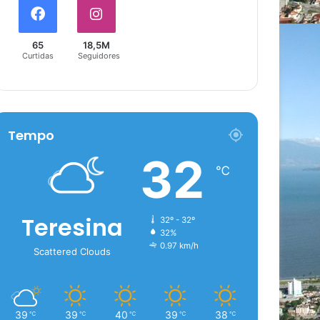
65
18,5M
Curtidas
Seguidores
Tempo
32
℃
Teresina
32º - 32º
32%
0.97 km/h
Scattered Clouds
39
39
40
39
38
℃
℃
℃
℃
℃