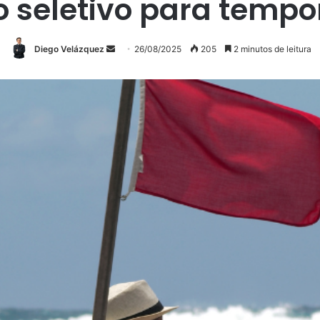
o seletivo para tempo
Mande
Diego Velázquez
26/08/2025
205
2 minutos de leitura
um
e-
mail