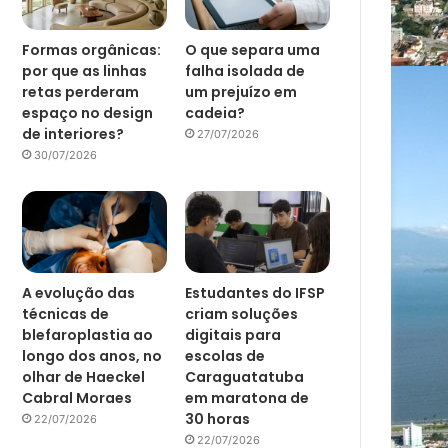
Formas orgânicas:
O que separa uma
por que as linhas
falha isolada de
retas perderam
um prejuízo em
espaço no design
cadeia?
de interiores?
27/07/2026
30/07/2026
A evolução das
Estudantes do IFSP
técnicas de
criam soluções
blefaroplastia ao
digitais para
longo dos anos, no
escolas de
olhar de Haeckel
Caraguatatuba
Cabral Moraes
em maratona de
30 horas
22/07/2026
22/07/2026