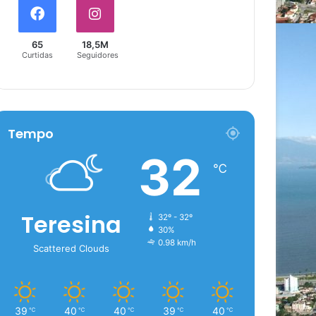
65
18,5M
Curtidas
Seguidores
Tempo
32
℃
Teresina
32º - 32º
30%
0.98 km/h
Scattered Clouds
39
40
40
39
40
℃
℃
℃
℃
℃