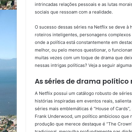
intrincadas relações pessoais e as lutas mora
sociais que ressoam com a realidade.
O sucesso dessas séries na Netflix se deve à 
roteiros inteligentes, personagens complexos
onde a política está constantemente em dest
melhor, ou pelo menos questionar, o funciona
muitas vezes com um toque de drama que deixa
nessas intrigas políticas? Veja a seguir alguma
As séries de drama político
A Netflix possui um catálogo robusto de séries
histórias inspiradas em eventos reais, salien
séries mais emblemáticas é “House of Cards”, 
Frank Underwood, um político ambicioso que n
produção que merece destaque é “The Crown”, 
tradicional, mergulha profundamente nas dinâ