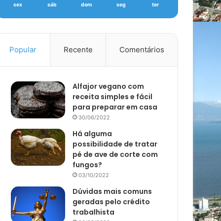
sex
sáb
dom
seg
ter
Popular
Recente
Comentários
Alfajor vegano com
receita simples e fácil
para preparar em casa
30/06/2022
Há alguma
possibilidade de tratar
pé de ave de corte com
fungos?
03/10/2022
Dúvidas mais comuns
geradas pelo crédito
trabalhista