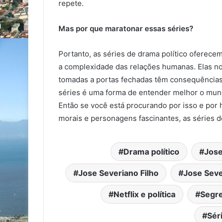
repete.
Mas por que maratonar essas séries?
Portanto, as séries de drama político oferecem
a complexidade das relações humanas. Elas n
tomadas a portas fechadas têm consequências
séries é uma forma de entender melhor o mun
Então
se você está procurando por isso e por h
morais e personagens fascinantes, as séries de
Drama político
Jose
Jose Severiano Filho
Jose Seve
Netflix e política
Segre
Sér