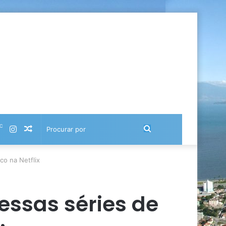
℃
Instagram
Artigo
Procurar
aleatório
por
o na Netflix
essas séries de