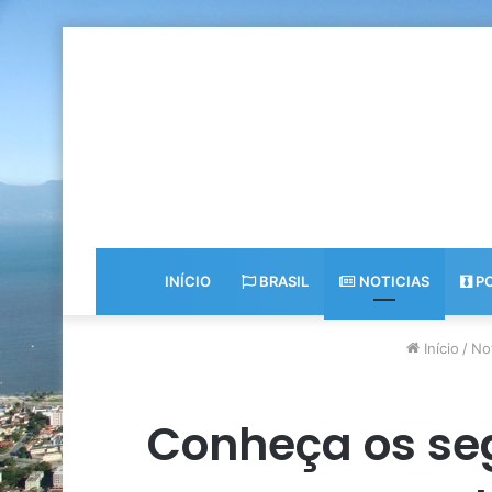
INÍCIO
BRASIL
NOTICIAS
PO
Início
/
Not
Conheça os seg