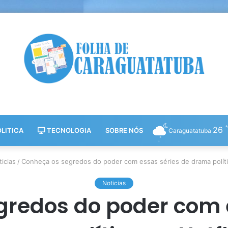
26
LITICA
TECNOLOGIA
SOBRE NÓS
Caraguatatuba
icias
/
Conheça os segredos do poder com essas séries de drama polític
Noticias
redos do poder com 