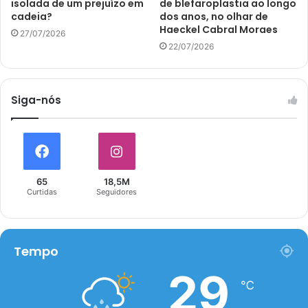
isolada de um prejuízo em
de blefaroplastia ao longo
cadeia?
dos anos, no olhar de
Haeckel Cabral Moraes
27/07/2026
22/07/2026
Siga-nós
65
18,5M
Curtidas
Seguidores
Tempo
29
℃