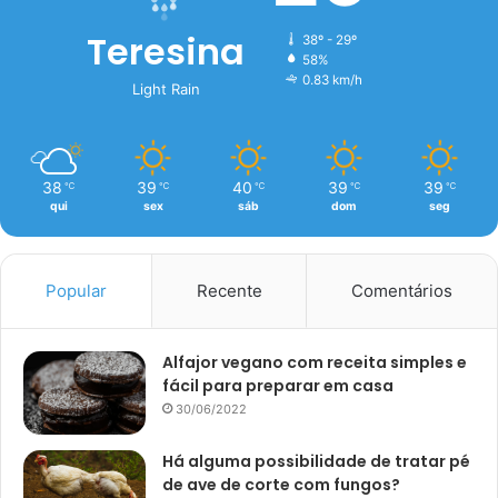
Teresina
38º - 29º
58%
0.83 km/h
Light Rain
38
39
40
39
39
℃
℃
℃
℃
℃
qui
sex
sáb
dom
seg
Popular
Recente
Comentários
Alfajor vegano com receita simples e
fácil para preparar em casa
30/06/2022
Há alguma possibilidade de tratar pé
de ave de corte com fungos?