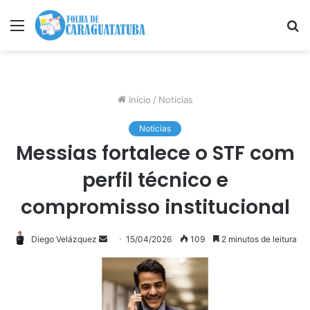
Menu
P
p
Início
/
Noticias
Noticias
Messias fortalece o STF com
perfil técnico e
compromisso institucional
Diego Velázquez
Mande
15/04/2026
109
2 minutos de leitura
um
e-
mail