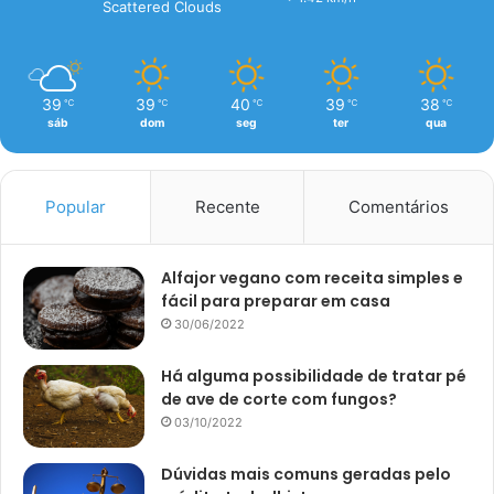
Scattered Clouds
39
39
40
39
38
℃
℃
℃
℃
℃
sáb
dom
seg
ter
qua
Popular
Recente
Comentários
Alfajor vegano com receita simples e
fácil para preparar em casa
30/06/2022
Há alguma possibilidade de tratar pé
de ave de corte com fungos?
03/10/2022
Dúvidas mais comuns geradas pelo