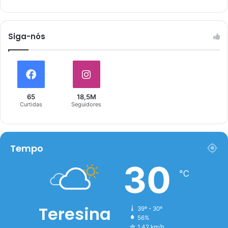
Siga-nós
65
18,5M
Curtidas
Seguidores
Tempo
30
℃
Teresina
39º - 30º
56%
1.42 km/h