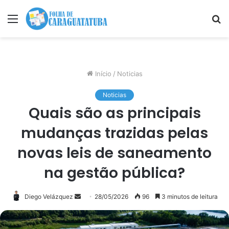
Menu
P
p
Início
/
Noticias
Noticias
Quais são as principais
mudanças trazidas pelas
novas leis de saneamento
na gestão pública?
Mande
Diego Velázquez
28/05/2026
96
3 minutos de leitura
um
e-