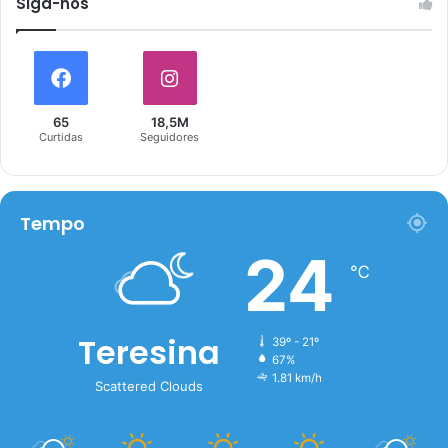
Siga-nós
65
18,5M
Curtidas
Seguidores
Tempo
24
℃
Teresina
39º - 21º
67%
1.81 km/h
Scattered Clouds