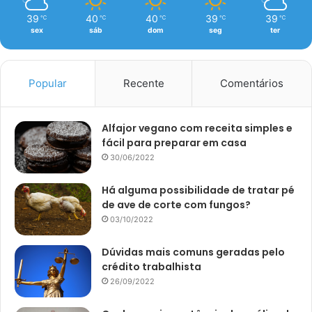
39
40
40
39
39
℃
℃
℃
℃
℃
sex
sáb
dom
seg
ter
Popular
Recente
Comentários
Alfajor vegano com receita simples e
fácil para preparar em casa
30/06/2022
Há alguma possibilidade de tratar pé
de ave de corte com fungos?
03/10/2022
Dúvidas mais comuns geradas pelo
crédito trabalhista
26/09/2022