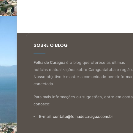
SOBRE O BLOG
Folha de Caragua
é o blog que oferece as últimas
notícias e atualizações sobre Caraguatatuba e região.
Nosso objetivo é manter a comunidade bem-informa
conectada.
Para mais informações ou sugestões, entre em conta
conosco:
E-mail:
contato@folhadecaragua.com.br