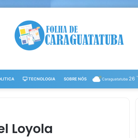
26
LITICA
TECNOLOGIA
SOBRE NÓS
Caraguatatuba
l Loyola