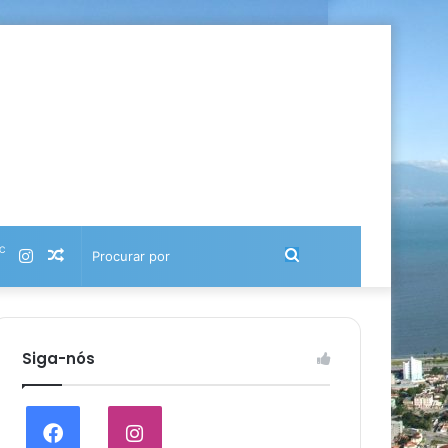
℃
Instagram
Artigo
Procurar
aleatório
por
Siga-nós