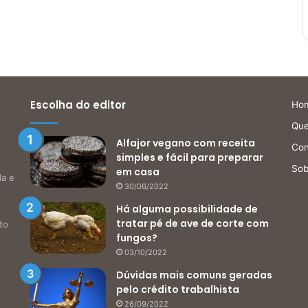
Escolha do editor
Ho
Qu
Alfajor vegano com receita
Con
simples e fácil para preparar
Sob
em casa
da e
30/06/2022
Há alguma possibilidade de
tratar pé de ave de corte com
to
fungos?
03/10/2022
Dúvidas mais comuns geradas
pelo crédito trabalhista
26/09/2022