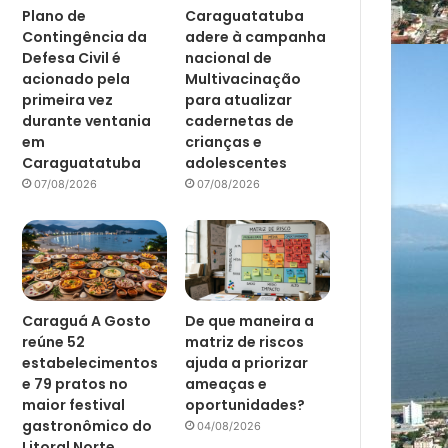
Plano de
Caraguatatuba
Contingência da
adere à campanha
Defesa Civil é
nacional de
acionado pela
Multivacinação
primeira vez
para atualizar
durante ventania
cadernetas de
em
crianças e
Caraguatatuba
adolescentes
07/08/2026
07/08/2026
Caraguá A Gosto
De que maneira a
reúne 52
matriz de riscos
estabelecimentos
ajuda a priorizar
e 79 pratos no
ameaças e
maior festival
oportunidades?
gastronômico do
04/08/2026
Litoral Norte