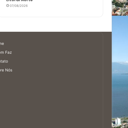
07/08/2026
me
em Faz
tato
re Nós