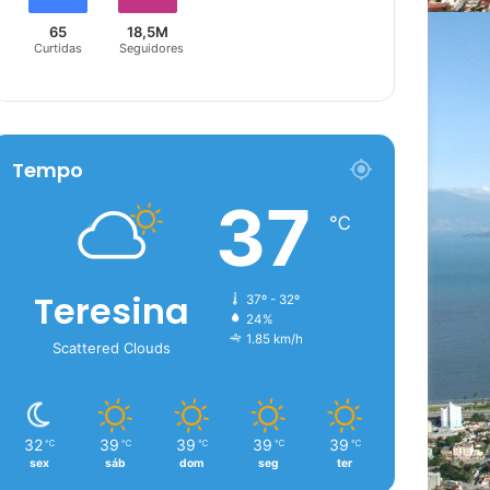
65
18,5M
Curtidas
Seguidores
Tempo
37
℃
Teresina
37º - 32º
24%
1.85 km/h
Scattered Clouds
32
39
39
39
39
℃
℃
℃
℃
℃
sex
sáb
dom
seg
ter