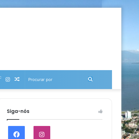
℃
Instagram
Artigo
Procurar
aleatório
por
Siga-nós