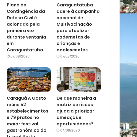
Plano de
Caraguatatuba
Contingência da
adere à campanha
Defesa Civil é
nacional de
acionado pela
Multivacinação
primeira vez
para atualizar
durante ventania
cadernetas de
em
crianças e
Caraguatatuba
adolescentes
07/08/2026
07/08/2026
Caraguá A Gosto
De que maneira a
reúne 52
matriz de riscos
estabelecimentos
ajuda a priorizar
e 79 pratos no
ameaças e
maior festival
oportunidades?
gastronômico do
04/08/2026
Litoral Norte