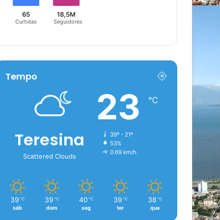
65
18,5M
Curtidas
Seguidores
Tempo
23
℃
Teresina
39º - 21º
53%
0.69 km/h
Scattered Clouds
39
39
40
39
38
℃
℃
℃
℃
℃
sáb
dom
seg
ter
qua