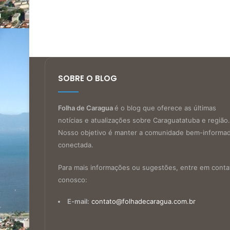
SOBRE O BLOG
Folha de Caragua
é o blog que oferece as últimas
notícias e atualizações sobre Caraguatatuba e região.
Nosso objetivo é manter a comunidade bem-informa
conectada.
Para mais informações ou sugestões, entre em conta
conosco:
E-mail:
contato@folhadecaragua.com.br