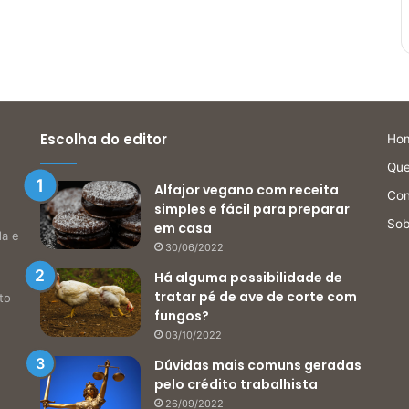
Escolha do editor
Ho
Qu
Alfajor vegano com receita
Con
simples e fácil para preparar
Sob
em casa
da e
30/06/2022
Há alguma possibilidade de
tratar pé de ave de corte com
to
fungos?
03/10/2022
Dúvidas mais comuns geradas
pelo crédito trabalhista
26/09/2022