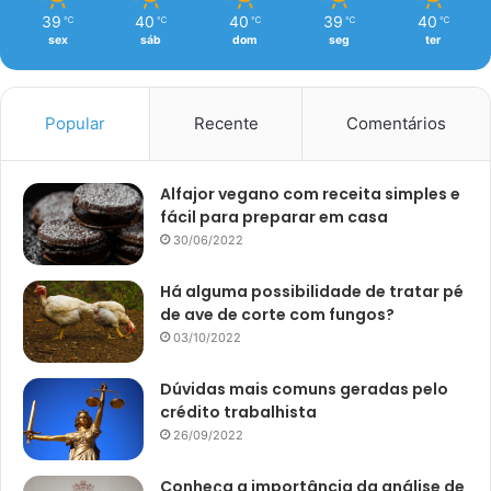
39
40
40
39
40
℃
℃
℃
℃
℃
sex
sáb
dom
seg
ter
Popular
Recente
Comentários
Alfajor vegano com receita simples e
fácil para preparar em casa
30/06/2022
Há alguma possibilidade de tratar pé
de ave de corte com fungos?
03/10/2022
Dúvidas mais comuns geradas pelo
crédito trabalhista
26/09/2022
Conheça a importância da análise de