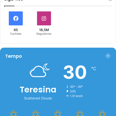
65
18,5M
Curtidas
Seguidores
Tempo
30
℃
Teresina
30º - 30º
33%
1.31 km/h
Scattered Clouds