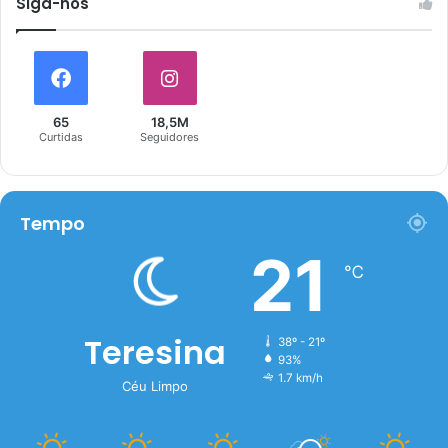
Siga-nós
65
18,5M
Curtidas
Seguidores
Tempo
21
℃
Teresina
38º - 21º
93%
1.7 km/h
Céu Limpo