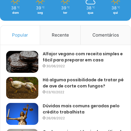
38
39
39
38
38
℃
℃
℃
℃
℃
dom
seg
ter
qua
qui
Popular
Recente
Comentários
Alfajor vegano com receita simples e
fácil para preparar em casa
30/06/2022
Há alguma possibilidade de tratar pé
de ave de corte com fungos?
03/10/2022
Dúvidas mais comuns geradas pelo
crédito trabalhista
26/09/2022