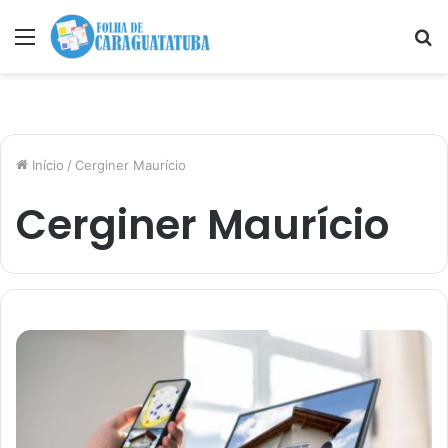
Menu
P
p
Início
/
Cerginer Maurício
Cerginer Maurício