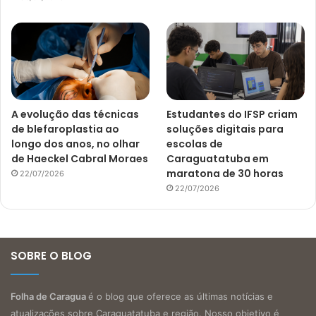
A evolução das técnicas
Estudantes do IFSP criam
de blefaroplastia ao
soluções digitais para
longo dos anos, no olhar
escolas de
de Haeckel Cabral Moraes
Caraguatatuba em
maratona de 30 horas
22/07/2026
22/07/2026
SOBRE O BLOG
Folha de Caragua
é o blog que oferece as últimas notícias e
atualizações sobre Caraguatatuba e região. Nosso objetivo é