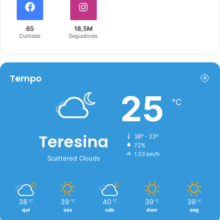
65
18,5M
Curtidas
Seguidores
Tempo
25
℃
Teresina
38º - 23º
72%
1.53 km/h
Scattered Clouds
38
39
40
39
39
℃
℃
℃
℃
℃
qui
sex
sáb
dom
seg