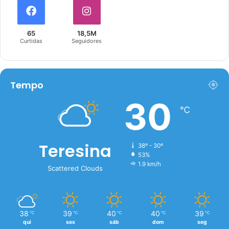
65
18,5M
Curtidas
Seguidores
Tempo
30
℃
Teresina
38º - 30º
53%
1.9 km/h
Scattered Clouds
38
39
40
40
39
℃
℃
℃
℃
℃
qui
sex
sáb
dom
seg