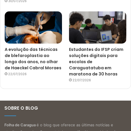
30/07/2026
A evolução das técnicas
Estudantes do IFSP criam
de blefaroplastia ao
soluções digitais para
longo dos anos, no olhar
escolas de
de Haeckel Cabral Moraes
Caraguatatuba em
maratona de 30 horas
22/07/2026
22/07/2026
SOBRE O BLOG
Folha de Caragua
é o blog que oferece as últimas notícias e