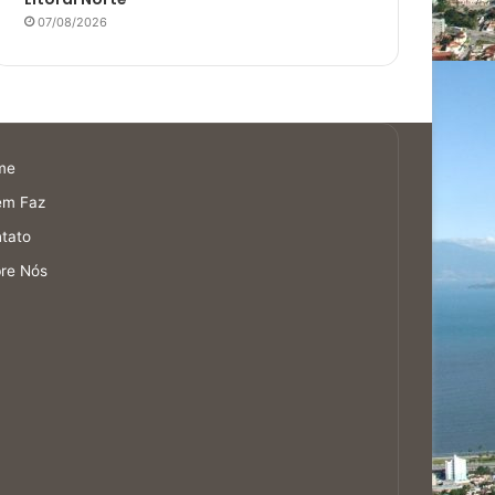
07/08/2026
me
em Faz
tato
re Nós