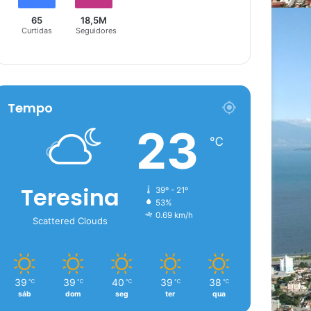
65
18,5M
Curtidas
Seguidores
Tempo
23
℃
Teresina
39º - 21º
53%
0.69 km/h
Scattered Clouds
39
39
40
39
38
℃
℃
℃
℃
℃
sáb
dom
seg
ter
qua