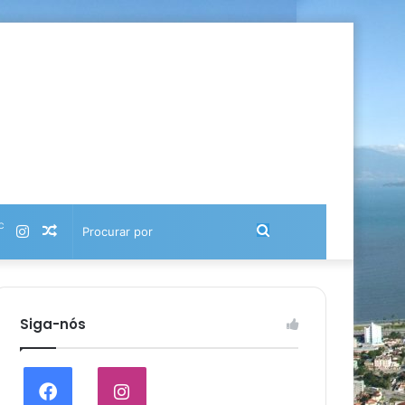
℃
Instagram
Artigo
Procurar
aleatório
por
Siga-nós