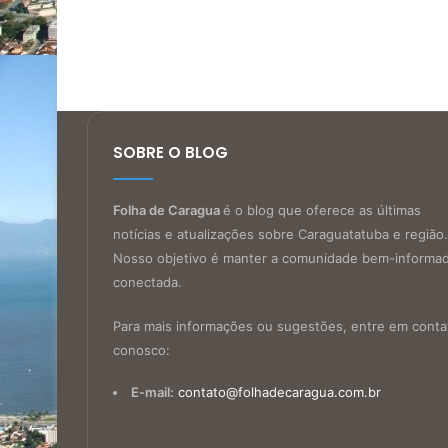
SOBRE O BLOG
Folha de Caragua
é o blog que oferece as últimas
notícias e atualizações sobre Caraguatatuba e região.
Nosso objetivo é manter a comunidade bem-informa
conectada.
Para mais informações ou sugestões, entre em conta
conosco:
E-mail:
contato@folhadecaragua.com.br