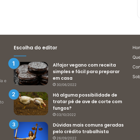
Escolha do editor
Ho
Qu
Alfajor vegano com receita
Con
simples e fácil para preparar
Sob
em casa
da e
30/06/2022
Há alguma possibilidade de
tratar pé de ave de corte com
to
fungos?
03/10/2022
Dúvidas mais comuns geradas
pelo crédito trabalhista
26/09/2022