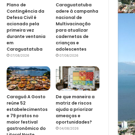
Plano de
Caraguatatuba
Contingência da
adere à campanha
Defesa Civil é
nacional de
acionado pela
Multivacinação
primeira vez
para atualizar
durante ventania
cadernetas de
em
crianças e
Caraguatatuba
adolescentes
07/08/2026
07/08/2026
Caraguá A Gosto
De que maneira a
reúne 52
matriz de riscos
estabelecimentos
ajuda a priorizar
e 79 pratos no
ameaças e
maior festival
oportunidades?
gastronômico do
04/08/2026
Litoral Norte