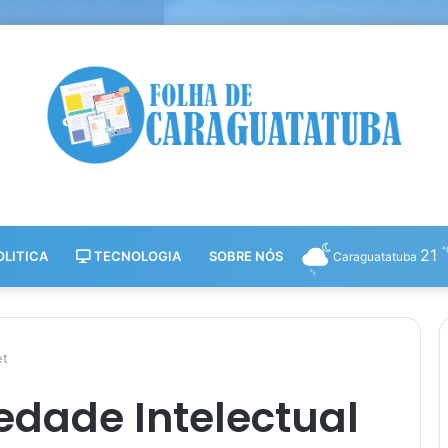
21
LITICA
TECNOLOGIA
SOBRE NÓS
Caraguatatuba
et
edade Intelectual