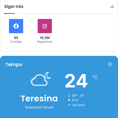
Siga-nós
65
18,5M
Curtidas
Seguidores
Tempo
24
℃
Teresina
39º - 21º
67%
1.81 km/h
Scattered Clouds