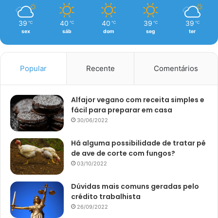
39
40
40
39
39
℃
℃
℃
℃
℃
sex
sáb
dom
seg
ter
Popular
Recente
Comentários
Alfajor vegano com receita simples e
fácil para preparar em casa
30/06/2022
Há alguma possibilidade de tratar pé
de ave de corte com fungos?
03/10/2022
Dúvidas mais comuns geradas pelo
crédito trabalhista
26/09/2022