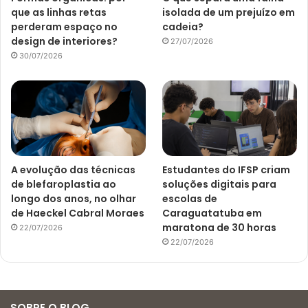
que as linhas retas
isolada de um prejuízo em
perderam espaço no
cadeia?
design de interiores?
27/07/2026
30/07/2026
A evolução das técnicas
Estudantes do IFSP criam
de blefaroplastia ao
soluções digitais para
longo dos anos, no olhar
escolas de
de Haeckel Cabral Moraes
Caraguatatuba em
maratona de 30 horas
22/07/2026
22/07/2026
SOBRE O BLOG