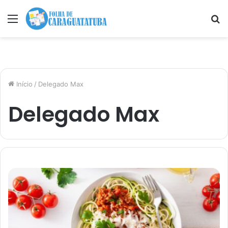
Menu
P
p
Início
/
Delegado Max
Delegado Max