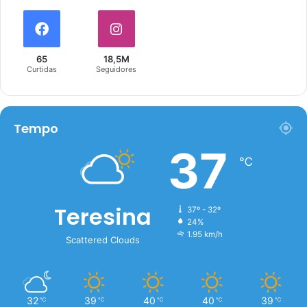
65
18,5M
Curtidas
Seguidores
Tempo
37
℃
Teresina
37º - 32º
24%
1.95 km/h
Scattered Clouds
32
39
40
40
39
℃
℃
℃
℃
℃