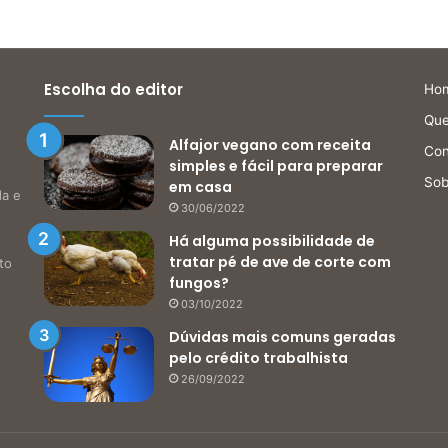
Escolha do editor
Ho
Qu
Alfajor vegano com receita
Con
simples e fácil para preparar
Sob
em casa
da e
30/06/2022
Há alguma possibilidade de
tratar pé de ave de corte com
to
fungos?
03/10/2022
Dúvidas mais comuns geradas
pelo crédito trabalhista
26/09/2022