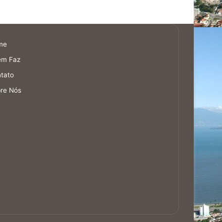
me
em Faz
tato
re Nós