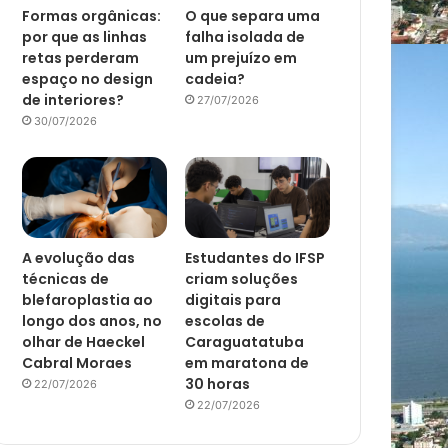
Formas orgânicas:
O que separa uma
por que as linhas
falha isolada de
retas perderam
um prejuízo em
espaço no design
cadeia?
de interiores?
27/07/2026
30/07/2026
A evolução das
Estudantes do IFSP
técnicas de
criam soluções
blefaroplastia ao
digitais para
longo dos anos, no
escolas de
olhar de Haeckel
Caraguatatuba
Cabral Moraes
em maratona de
30 horas
22/07/2026
22/07/2026