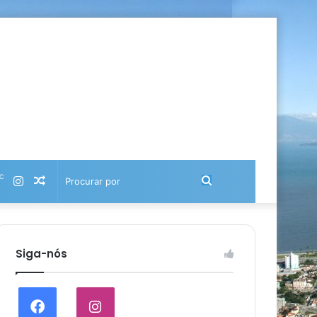
℃
Instagram
Artigo
Procurar
aleatório
por
Siga-nós