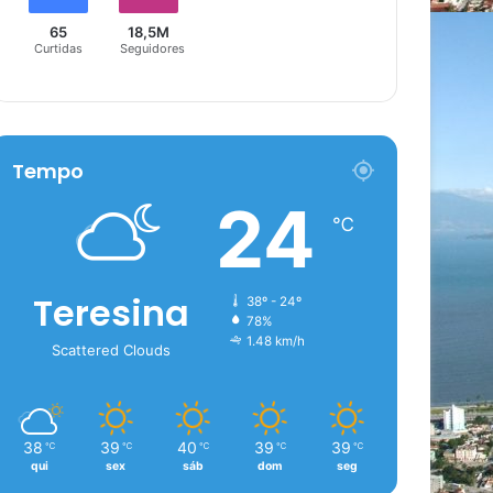
65
18,5M
Curtidas
Seguidores
Tempo
24
℃
Teresina
38º - 24º
78%
1.48 km/h
Scattered Clouds
38
39
40
39
39
℃
℃
℃
℃
℃
qui
sex
sáb
dom
seg