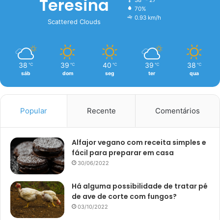
Teresina
70%
0.93 km/h
Scattered Clouds
38
39
40
39
38
℃
℃
℃
℃
℃
sáb
dom
seg
ter
qua
Popular
Recente
Comentários
Alfajor vegano com receita simples e
fácil para preparar em casa
30/06/2022
Há alguma possibilidade de tratar pé
de ave de corte com fungos?
03/10/2022