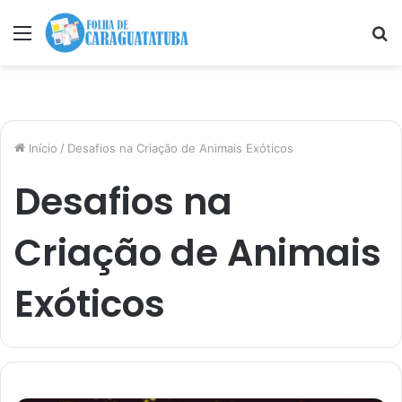
Menu
P
p
Início
/
Desafios na Criação de Animais Exóticos
Desafios na
Criação de Animais
Exóticos