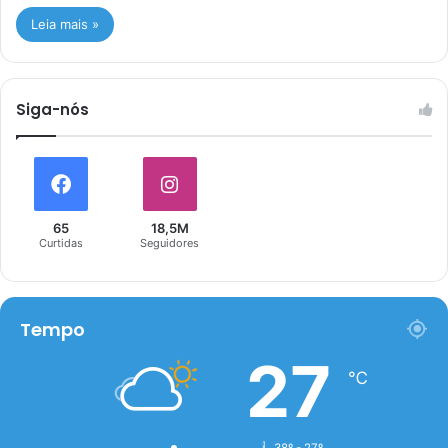
Leia mais »
Siga-nós
65
18,5M
Curtidas
Seguidores
Tempo
27
℃
38º - 27º