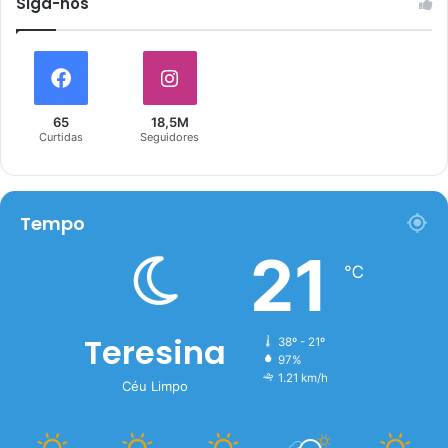
Siga-nós
65
18,5M
Curtidas
Seguidores
Tempo
21
℃
Teresina
38º - 21º
97%
1.21 km/h
Céu Limpo