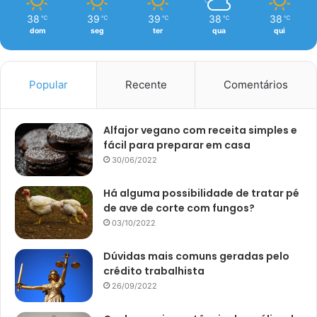
38
39
39
38
38
℃
℃
℃
℃
℃
dom
seg
ter
qua
qui
Popular
Recente
Comentários
Alfajor vegano com receita simples e
fácil para preparar em casa
30/06/2022
Há alguma possibilidade de tratar pé
de ave de corte com fungos?
03/10/2022
Dúvidas mais comuns geradas pelo
crédito trabalhista
26/09/2022