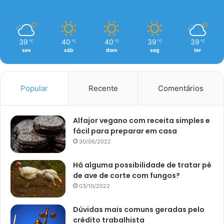
39
40
40
39
39
℃
℃
℃
℃
℃
sex
sáb
dom
seg
ter
Popular
Recente
Comentários
Alfajor vegano com receita simples e
fácil para preparar em casa
30/06/2022
Há alguma possibilidade de tratar pé
de ave de corte com fungos?
03/10/2022
Dúvidas mais comuns geradas pelo
crédito trabalhista