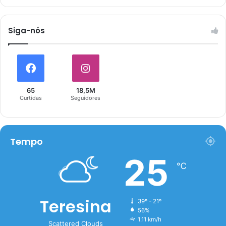
Siga-nós
65
18,5M
Curtidas
Seguidores
Tempo
25
℃
Teresina
39º - 21º
56%
1.11 km/h
Scattered Clouds