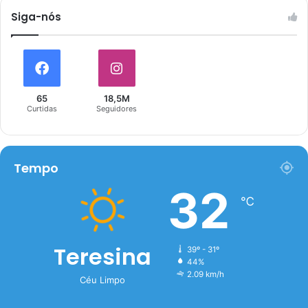
Siga-nós
65
18,5M
Curtidas
Seguidores
Tempo
32
℃
Teresina
39º - 31º
44%
2.09 km/h
Céu Limpo