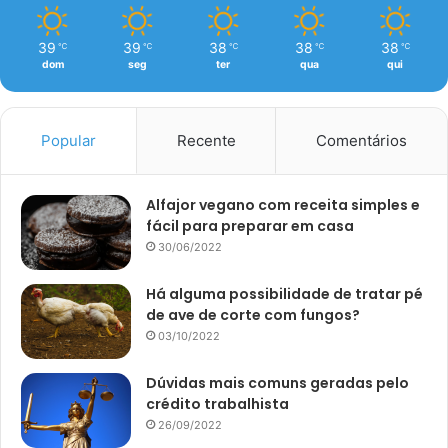
39
39
38
38
38
℃
℃
℃
℃
℃
dom
seg
ter
qua
qui
Popular
Recente
Comentários
Alfajor vegano com receita simples e
fácil para preparar em casa
30/06/2022
Há alguma possibilidade de tratar pé
de ave de corte com fungos?
03/10/2022
Dúvidas mais comuns geradas pelo
crédito trabalhista
26/09/2022