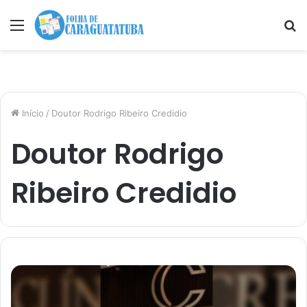
Menu
P
p
Início
/
Doutor Rodrigo Ribeiro Credidio
Doutor Rodrigo
Ribeiro Credidio