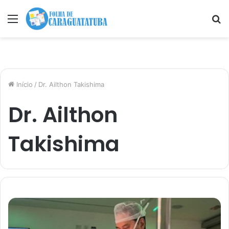
Menu
P
p
Início
/
Dr. Ailthon Takishima
Dr. Ailthon
Takishima