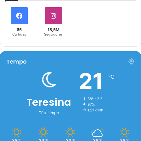
65
18,5M
Curtidas
Seguidores
Tempo
21
℃
Teresina
38º - 21º
97%
1.21 km/h
Céu Limpo
38
39
39
38
38
℃
℃
℃
℃
℃