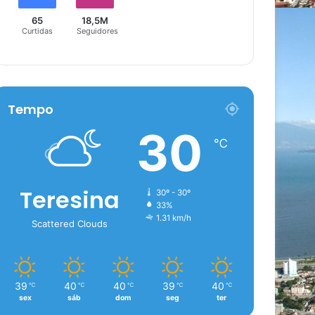
65
18,5M
Curtidas
Seguidores
Tempo
30
℃
Teresina
30º - 30º
33%
1.31 km/h
Scattered Clouds
39
40
40
39
40
℃
℃
℃
℃
℃
sex
sáb
dom
seg
ter