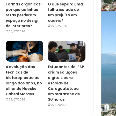
Formas orgânicas:
O que separa uma
por que as linhas
falha isolada de
retas perderam
um prejuízo em
espaço no design
cadeia?
de interiores?
27/07/2026
30/07/2026
A evolução das
Estudantes do IFSP
técnicas de
criam soluções
blefaroplastia ao
digitais para
longo dos anos, no
escolas de
olhar de Haeckel
Caraguatatuba
Cabral Moraes
em maratona de
30 horas
22/07/2026
22/07/2026