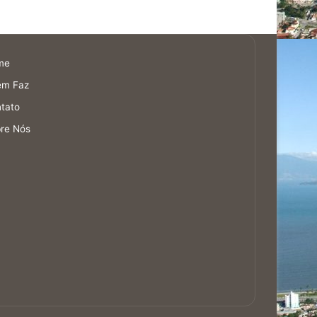
me
em Faz
tato
re Nós