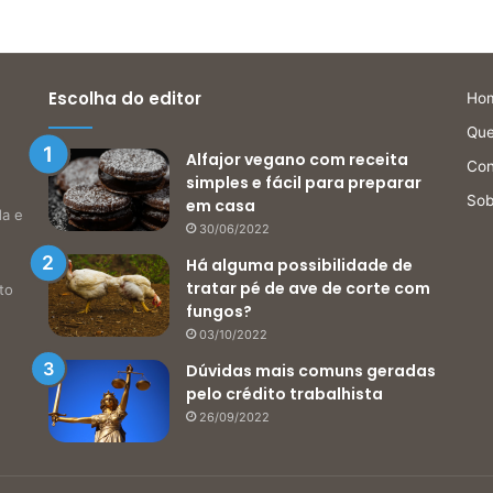
Escolha do editor
Ho
Qu
Alfajor vegano com receita
Con
simples e fácil para preparar
Sob
em casa
da e
30/06/2022
Há alguma possibilidade de
tratar pé de ave de corte com
to
fungos?
03/10/2022
Dúvidas mais comuns geradas
pelo crédito trabalhista
26/09/2022