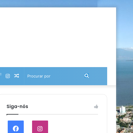
℃
Instagram
Artigo
Procurar
aleatório
por
Siga-nós