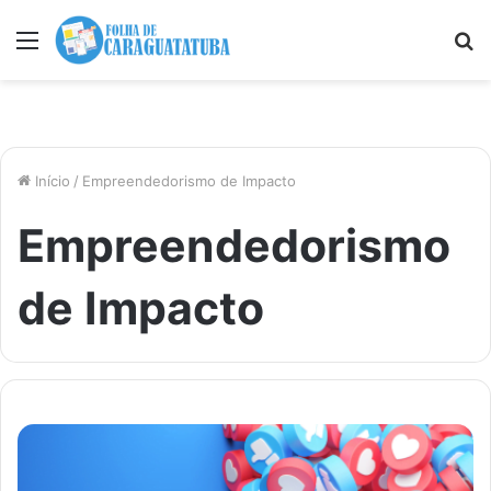
Menu
P
p
Início
/
Empreendedorismo de Impacto
Empreendedorismo
de Impacto