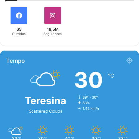
65
18,5M
Curtidas
Seguidores
Tempo
30
℃
Teresina
39º - 30º
56%
1.42 km/h
Scattered Clouds
39
39
40
39
38
℃
℃
℃
℃
℃