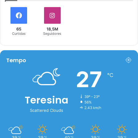
65
18,5M
Curtidas
Seguidores
Tempo
27
℃
Teresina
39º - 23º
56%
2.43 km/h
Scattered Clouds
39
39
40
39
39
℃
℃
℃
℃
℃