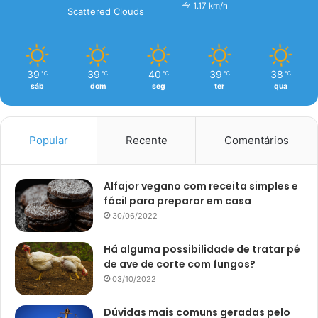
1.17 km/h
Scattered Clouds
39
39
40
39
38
℃
℃
℃
℃
℃
sáb
dom
seg
ter
qua
Popular
Recente
Comentários
Alfajor vegano com receita simples e
fácil para preparar em casa
30/06/2022
Há alguma possibilidade de tratar pé
de ave de corte com fungos?
03/10/2022
Dúvidas mais comuns geradas pelo