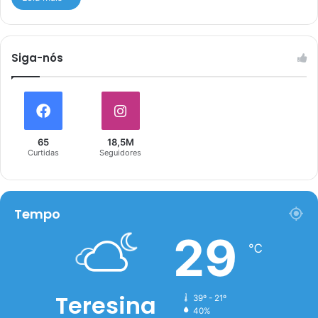
Siga-nós
65
18,5M
Curtidas
Seguidores
Tempo
29
℃
Teresina
39º - 21º
40%