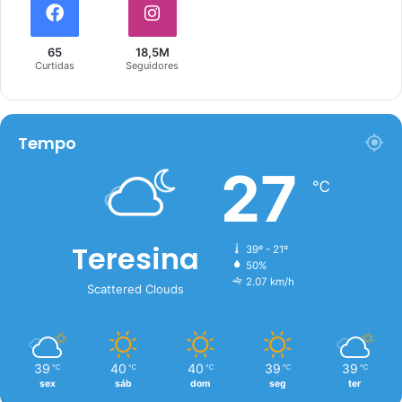
65
18,5M
Curtidas
Seguidores
Tempo
27
℃
Teresina
39º - 21º
50%
2.07 km/h
Scattered Clouds
39
40
40
39
39
℃
℃
℃
℃
℃
sex
sáb
dom
seg
ter