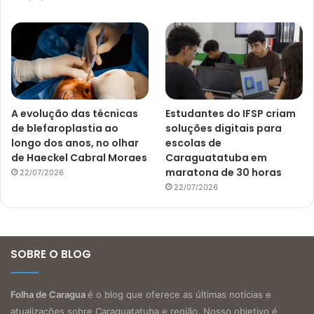
A evolução das técnicas
Estudantes do IFSP criam
de blefaroplastia ao
soluções digitais para
longo dos anos, no olhar
escolas de
de Haeckel Cabral Moraes
Caraguatatuba em
maratona de 30 horas
22/07/2026
22/07/2026
SOBRE O BLOG
Folha de Caragua
é o blog que oferece as últimas notícias e
atualizações sobre Caraguatatuba e região. Nosso objetivo é