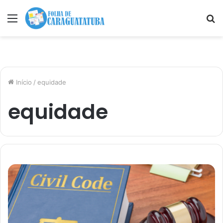
Menu
P
p
Início
/
equidade
equidade