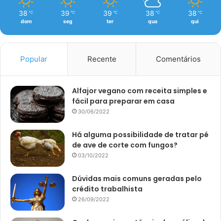
38
39
39
38
38
℃
℃
℃
℃
℃
dom
seg
ter
qua
qui
Popular
Recente
Comentários
Alfajor vegano com receita simples e
fácil para preparar em casa
30/06/2022
Há alguma possibilidade de tratar pé
de ave de corte com fungos?
03/10/2022
Dúvidas mais comuns geradas pelo
crédito trabalhista
26/09/2022