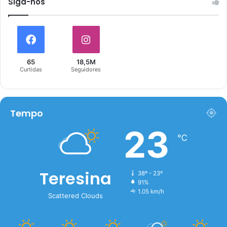
Siga-nós
65
18,5M
Curtidas
Seguidores
Tempo
23
℃
Teresina
38º - 23º
91%
1.05 km/h
Scattered Clouds