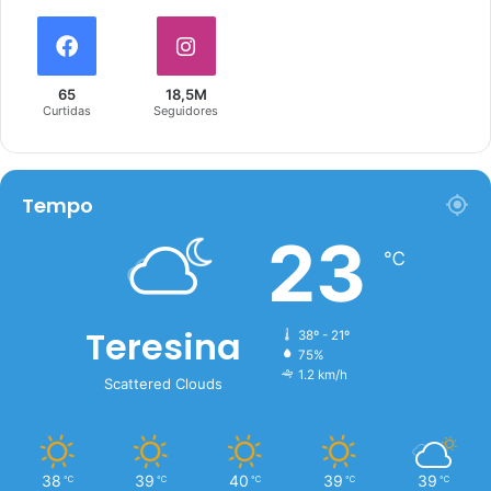
65
18,5M
Curtidas
Seguidores
Tempo
23
℃
Teresina
38º - 21º
75%
1.2 km/h
Scattered Clouds
38
39
40
39
39
℃
℃
℃
℃
℃