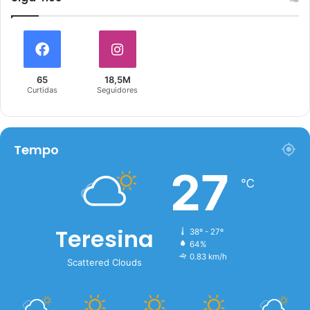
65
18,5M
Curtidas
Seguidores
Tempo
27
℃
Teresina
38º - 27º
64%
0.83 km/h
Scattered Clouds