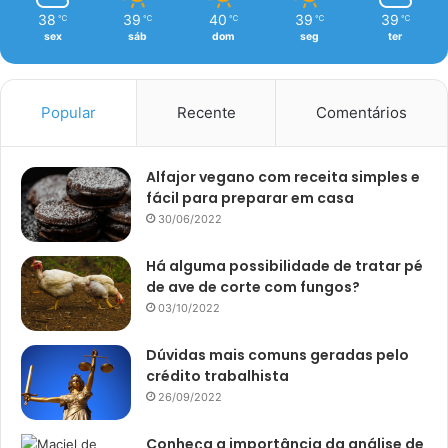
38
39
40
39
39
℃
℃
℃
℃
℃
sex
sáb
dom
seg
ter
Popular
Recente
Comentários
Alfajor vegano com receita simples e
fácil para preparar em casa
30/06/2022
Há alguma possibilidade de tratar pé
de ave de corte com fungos?
03/10/2022
Dúvidas mais comuns geradas pelo
crédito trabalhista
26/09/2022
Conheça a importância da análise de