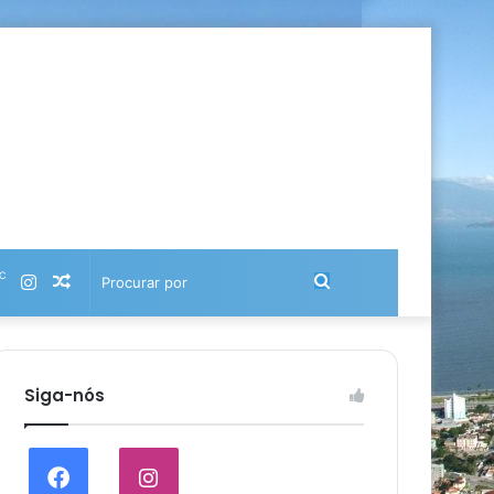
℃
Instagram
Artigo
Procurar
aleatório
por
Siga-nós