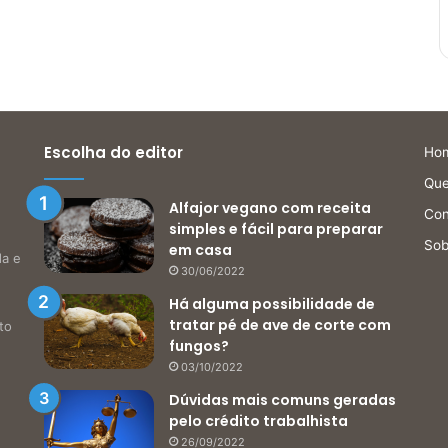
Escolha do editor
Ho
Qu
Alfajor vegano com receita
Con
simples e fácil para preparar
Sob
em casa
da e
30/06/2022
Há alguma possibilidade de
tratar pé de ave de corte com
to
fungos?
03/10/2022
Dúvidas mais comuns geradas
pelo crédito trabalhista
26/09/2022