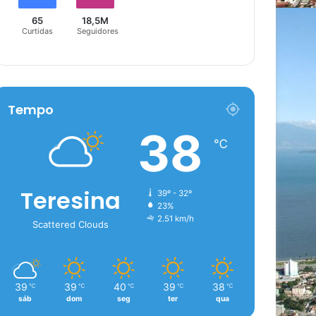
65
18,5M
Curtidas
Seguidores
Tempo
38
℃
Teresina
39º - 32º
23%
2.51 km/h
Scattered Clouds
39
39
40
39
38
℃
℃
℃
℃
℃
sáb
dom
seg
ter
qua