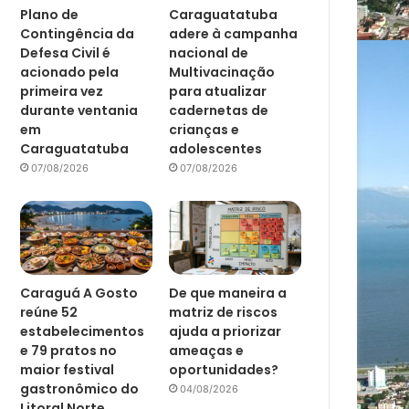
Plano de
Caraguatatuba
Contingência da
adere à campanha
Defesa Civil é
nacional de
acionado pela
Multivacinação
primeira vez
para atualizar
durante ventania
cadernetas de
em
crianças e
Caraguatatuba
adolescentes
07/08/2026
07/08/2026
Caraguá A Gosto
De que maneira a
reúne 52
matriz de riscos
estabelecimentos
ajuda a priorizar
e 79 pratos no
ameaças e
maior festival
oportunidades?
gastronômico do
04/08/2026
Litoral Norte