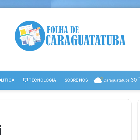
30
LITICA
TECNOLOGIA
SOBRE NÓS
Caraguatatuba
i