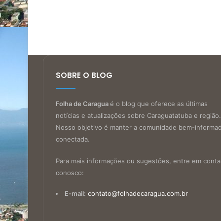
SOBRE O BLOG
Folha de Caragua
é o blog que oferece as últimas
notícias e atualizações sobre Caraguatatuba e região.
Nosso objetivo é manter a comunidade bem-informa
conectada.
Para mais informações ou sugestões, entre em conta
conosco:
E-mail:
contato@folhadecaragua.com.br