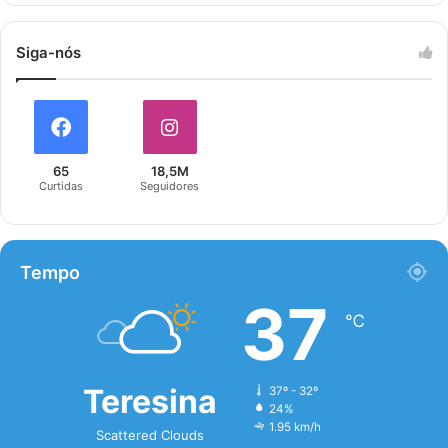
Siga-nós
65
18,5M
Curtidas
Seguidores
Tempo
37
℃
Teresina
37º - 32º
24%
1.95 km/h
Scattered Clouds