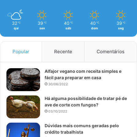
32
39
40
40
39
℃
℃
℃
℃
℃
qui
sex
sáb
dom
seg
Popular
Recente
Comentários
Alfajor vegano com receita simples e
fácil para preparar em casa
30/06/2022
Há alguma possibilidade de tratar pé de
ave de corte com fungos?
03/10/2022
Dúvidas mais comuns geradas pelo
crédito trabalhista