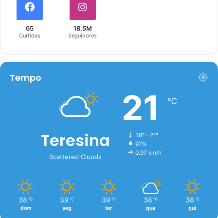
65
18,5M
Curtidas
Seguidores
Tempo
21
℃
Teresina
38º - 21º
97%
0.97 km/h
Scattered Clouds
38
39
39
38
38
℃
℃
℃
℃
℃
dom
seg
ter
qua
qui