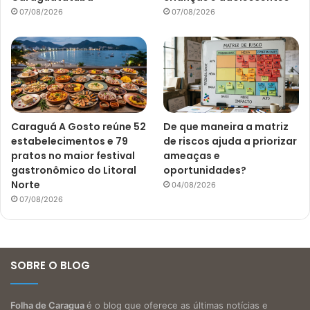
07/08/2026
07/08/2026
Caraguá A Gosto reúne 52
De que maneira a matriz
estabelecimentos e 79
de riscos ajuda a priorizar
pratos no maior festival
ameaças e
gastronômico do Litoral
oportunidades?
Norte
04/08/2026
07/08/2026
SOBRE O BLOG
Folha de Caragua
é o blog que oferece as últimas notícias e