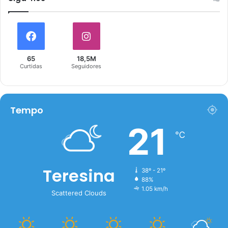
65
18,5M
Curtidas
Seguidores
Tempo
21
℃
Teresina
38º - 21º
88%
1.05 km/h
Scattered Clouds