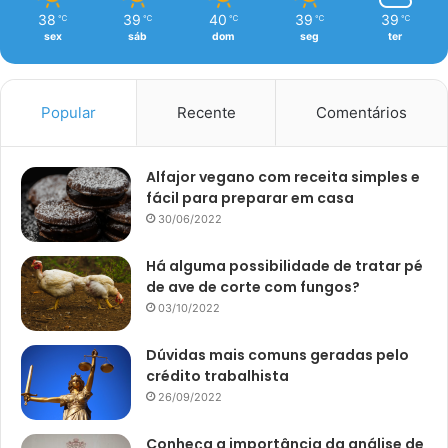
38
39
40
39
39
℃
℃
℃
℃
℃
sex
sáb
dom
seg
ter
Popular
Recente
Comentários
Alfajor vegano com receita simples e
fácil para preparar em casa
30/06/2022
Há alguma possibilidade de tratar pé
de ave de corte com fungos?
03/10/2022
Dúvidas mais comuns geradas pelo
crédito trabalhista
26/09/2022
Conheça a importância da análise de