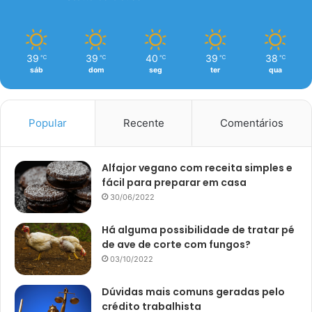
39
39
40
39
38
℃
℃
℃
℃
℃
sáb
dom
seg
ter
qua
Popular
Recente
Comentários
Alfajor vegano com receita simples e
fácil para preparar em casa
30/06/2022
Há alguma possibilidade de tratar pé
de ave de corte com fungos?
03/10/2022
Dúvidas mais comuns geradas pelo
crédito trabalhista