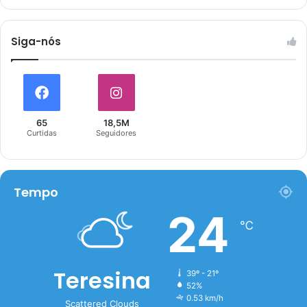
Siga-nós
65
18,5M
Curtidas
Seguidores
Tempo
24
℃
Teresina
39º - 21º
52%
0.53 km/h
Scattered Clouds