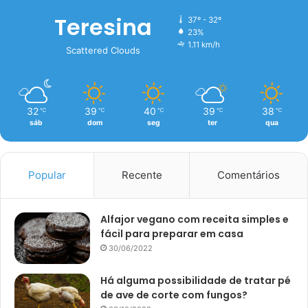
Teresina
37º - 32º
23%
1.11 km/h
Scattered Clouds
32
39
40
39
38
℃
℃
℃
℃
℃
sáb
dom
seg
ter
qua
Popular
Recente
Comentários
Alfajor vegano com receita simples e
fácil para preparar em casa
30/06/2022
Há alguma possibilidade de tratar pé
de ave de corte com fungos?