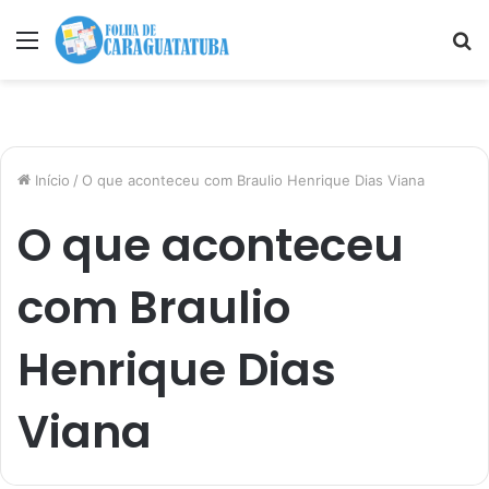
Menu
P
p
Início
/
O que aconteceu com Braulio Henrique Dias Viana
O que aconteceu
com Braulio
Henrique Dias
Viana