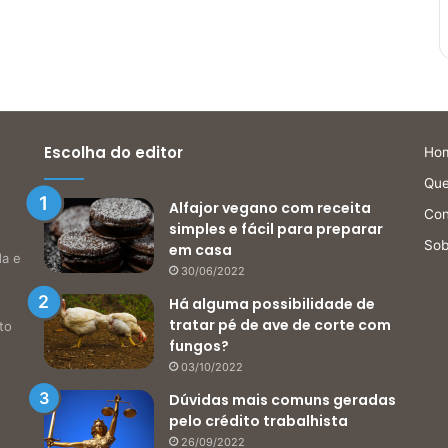
Escolha do editor
Ho
Qu
Alfajor vegano com receita
Con
simples e fácil para preparar
Sob
em casa
da e
30/06/2022
Há alguma possibilidade de
tratar pé de ave de corte com
to
fungos?
03/10/2022
Dúvidas mais comuns geradas
pelo crédito trabalhista
26/09/2022