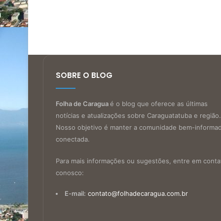
SOBRE O BLOG
Folha de Caragua
é o blog que oferece as últimas
notícias e atualizações sobre Caraguatatuba e região.
Nosso objetivo é manter a comunidade bem-informa
conectada.
Para mais informações ou sugestões, entre em conta
conosco:
E-mail:
contato@folhadecaragua.com.br