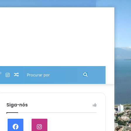
℃
Instagram
Artigo
Procurar
aleatório
por
Siga-nós