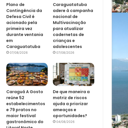
Plano de
Caraguatatuba
Contingência da
adere à campanha
Defesa Civil é
nacional de
acionado pela
Multivacinação
primeira vez
para atualizar
durante ventania
cadernetas de
em
crianças e
Caraguatatuba
adolescentes
07/08/2026
07/08/2026
Caraguá A Gosto
De que maneira a
reúne 52
matriz de riscos
estabelecimentos
ajuda a priorizar
e 79 pratos no
ameaças e
maior festival
oportunidades?
gastronômico do
04/08/2026
Litoral Norte