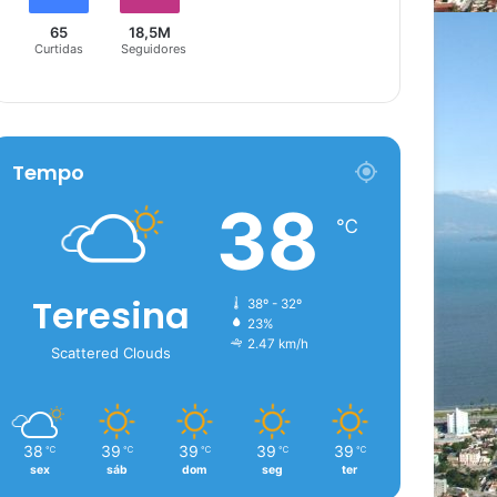
65
18,5M
Curtidas
Seguidores
Tempo
38
℃
Teresina
38º - 32º
23%
2.47 km/h
Scattered Clouds
38
39
39
39
39
℃
℃
℃
℃
℃
sex
sáb
dom
seg
ter