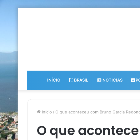
INÍCIO
BRASIL
NOTICIAS
PO
Início
/
O que aconteceu com Bruno Garcia Redon
O que acontec