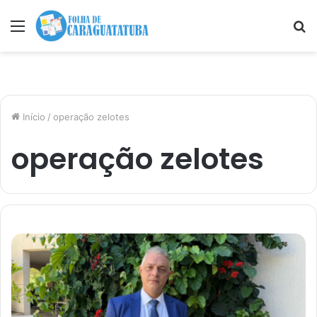
Menu
P
p
Início
/
operação zelotes
operação zelotes