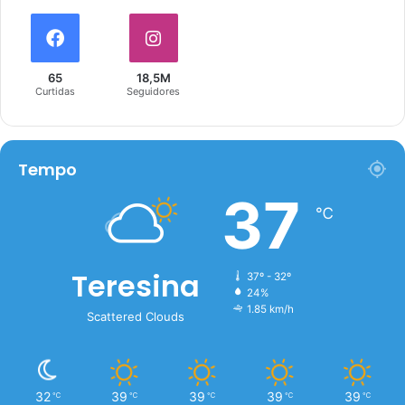
65
18,5M
Curtidas
Seguidores
Tempo
37
℃
Teresina
37º - 32º
24%
1.85 km/h
Scattered Clouds
32
39
39
39
39
℃
℃
℃
℃
℃