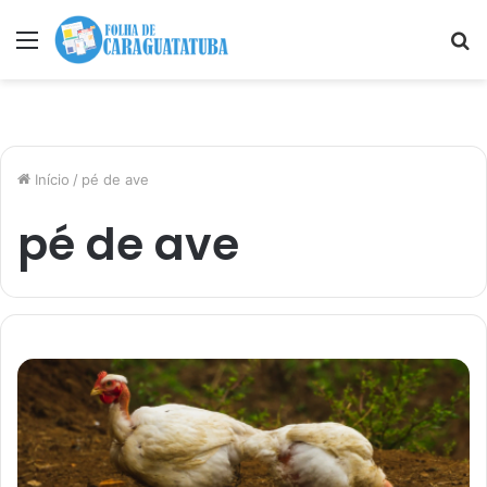
Menu
P
p
Início
/
pé de ave
pé de ave