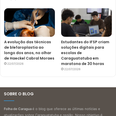
A evolução das técnicas
Estudantes do IFSP criam
de blefaroplastia ao
soluções digitais para
longo dos anos, no olhar
escolas de
de Haeckel Cabral Moraes
Caraguatatuba em
maratona de 30 horas
22/07/2026
22/07/2026
SOBRE O BLOG
Folha de Caragua
é o blog que oferece as últimas notícias e
atualizações sobre Caraguatatuba e região. Nosso objetivo é