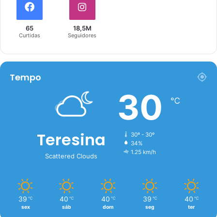
65
18,5M
Curtidas
Seguidores
Tempo
30
℃
Teresina
30º - 30º
34%
1.25 km/h
Scattered Clouds
39
40
40
39
40
℃
℃
℃
℃
℃
sex
sáb
dom
seg
ter