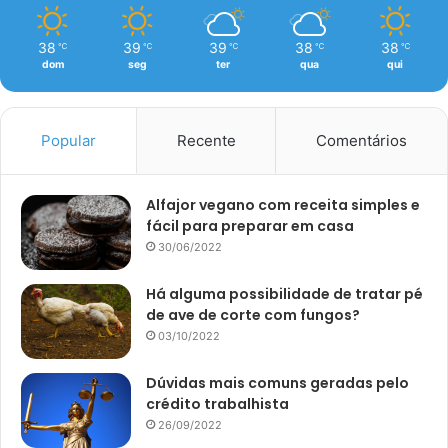
38
39
39
38
38
℃
℃
℃
℃
℃
dom
seg
ter
qua
qui
Popular
Recente
Comentários
Alfajor vegano com receita simples e
fácil para preparar em casa
30/06/2022
Há alguma possibilidade de tratar pé
de ave de corte com fungos?
03/10/2022
Dúvidas mais comuns geradas pelo
crédito trabalhista
26/09/2022