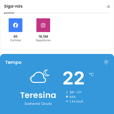
Siga-nós
65
18,5M
Curtidas
Seguidores
Tempo
22
℃
Teresina
38º - 21º
64%
1.44 km/h
Scattered Clouds