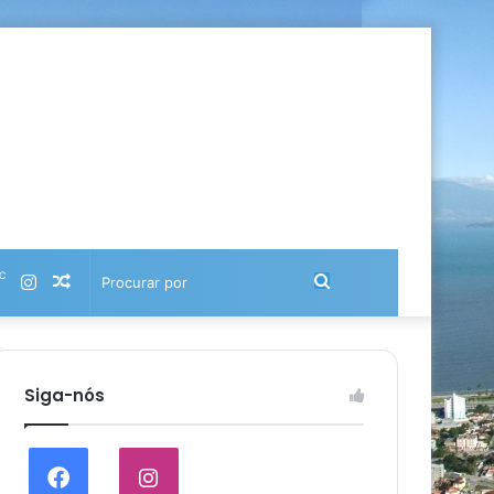
℃
Instagram
Artigo
Procurar
aleatório
por
Siga-nós