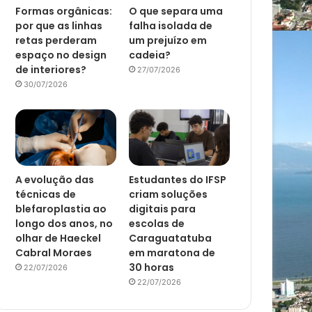
Formas orgânicas:
O que separa uma
por que as linhas
falha isolada de
retas perderam
um prejuízo em
espaço no design
cadeia?
de interiores?
27/07/2026
30/07/2026
A evolução das
Estudantes do IFSP
técnicas de
criam soluções
blefaroplastia ao
digitais para
longo dos anos, no
escolas de
olhar de Haeckel
Caraguatatuba
Cabral Moraes
em maratona de
30 horas
22/07/2026
22/07/2026