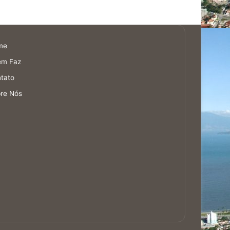
me
em Faz
tato
re Nós