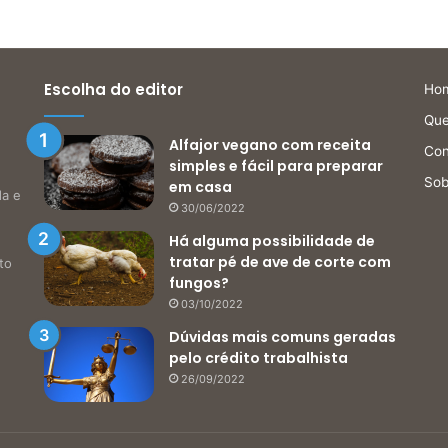
Escolha do editor
Ho
Qu
Alfajor vegano com receita
Con
simples e fácil para preparar
Sob
em casa
da e
30/06/2022
Há alguma possibilidade de
tratar pé de ave de corte com
to
fungos?
03/10/2022
Dúvidas mais comuns geradas
pelo crédito trabalhista
26/09/2022