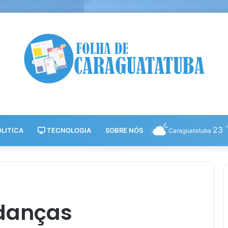
23
LITICA
TECNOLOGIA
SOBRE NÓS
Caraguatatuba
danças