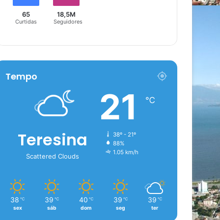
65
18,5M
Curtidas
Seguidores
Tempo
21
℃
Teresina
38º - 21º
88%
1.05 km/h
Scattered Clouds
38
39
40
39
39
℃
℃
℃
℃
℃
sex
sáb
dom
seg
ter