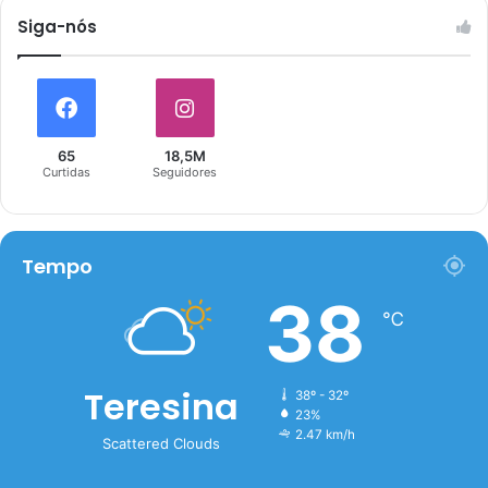
Siga-nós
65
18,5M
Curtidas
Seguidores
Tempo
38
℃
Teresina
38º - 32º
23%
2.47 km/h
Scattered Clouds