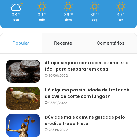
38
39
39
39
39
℃
℃
℃
℃
℃
sex
sáb
dom
seg
ter
Popular
Recente
Comentários
Alfajor vegano com receita simples e
fácil para preparar em casa
30/06/2022
Há alguma possibilidade de tratar pé
de ave de corte com fungos?
03/10/2022
Dúvidas mais comuns geradas pelo
crédito trabalhista
26/09/2022