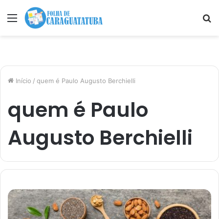
Menu
P
p
Início
/
quem é Paulo Augusto Berchielli
quem é Paulo
Augusto Berchielli