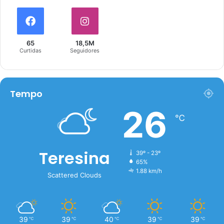
65
18,5M
Curtidas
Seguidores
Tempo
26
℃
Teresina
39º - 23º
65%
1.88 km/h
Scattered Clouds
39
39
40
39
39
℃
℃
℃
℃
℃