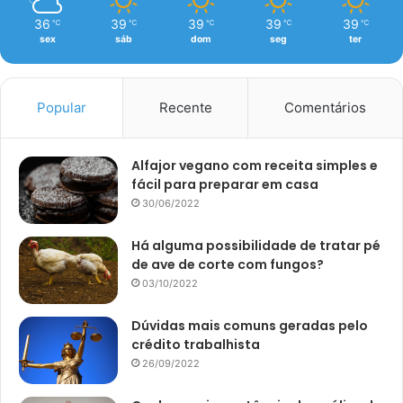
36
39
39
39
39
℃
℃
℃
℃
℃
sex
sáb
dom
seg
ter
Popular
Recente
Comentários
Alfajor vegano com receita simples e
fácil para preparar em casa
30/06/2022
Há alguma possibilidade de tratar pé
de ave de corte com fungos?
03/10/2022
Dúvidas mais comuns geradas pelo
crédito trabalhista
26/09/2022