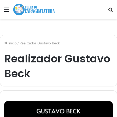
Menu
P
p
Início
/
Realizador Gustavo Beck
Realizador Gustavo
Beck