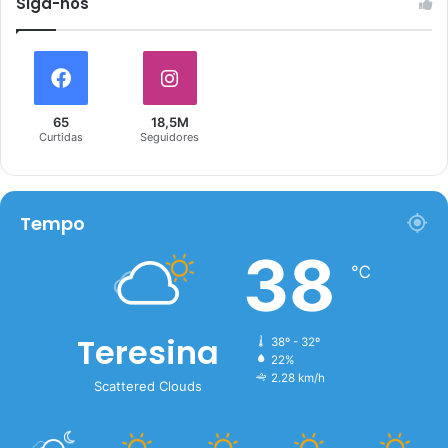
Siga-nós
65
18,5M
Curtidas
Seguidores
Tempo
38
℃
Teresina
38º - 32º
22%
2.28 km/h
Scattered Clouds