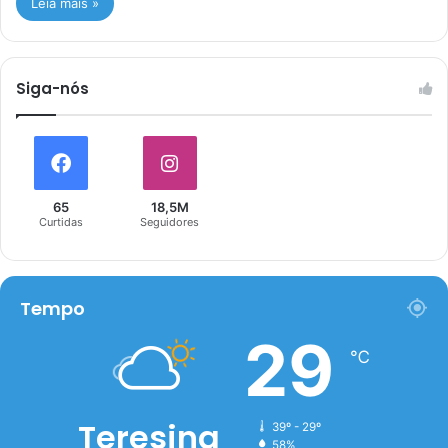
Leia mais »
Siga-nós
65
18,5M
Curtidas
Seguidores
Tempo
29
℃
Teresina
39º - 29º
58%