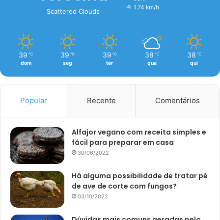
1.74 km/h
Scattered Clouds
39
39
39
38
38
℃
℃
℃
℃
℃
dom
seg
ter
qua
qui
Popular
Recente
Comentários
Alfajor vegano com receita simples e
fácil para preparar em casa
30/06/2022
Há alguma possibilidade de tratar pé
de ave de corte com fungos?
03/10/2022
Dúvidas mais comuns geradas pelo