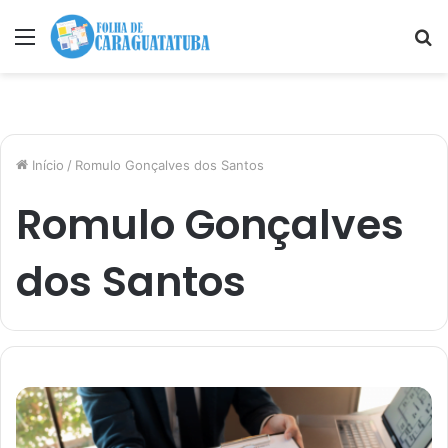
Menu
P
p
Início
/
Romulo Gonçalves dos Santos
Romulo Gonçalves
dos Santos