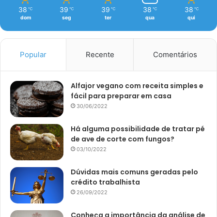
38
39
39
38
38
℃
℃
℃
℃
℃
dom
seg
ter
qua
qui
Popular
Recente
Comentários
Alfajor vegano com receita simples e
fácil para preparar em casa
30/06/2022
Há alguma possibilidade de tratar pé
de ave de corte com fungos?
03/10/2022
Dúvidas mais comuns geradas pelo
crédito trabalhista
26/09/2022
Conheça a importância da análise de