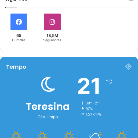
65
18,5M
Curtidas
Seguidores
Tempo
21
℃
Teresina
38º - 21º
97%
1.21 km/h
Céu Limpo