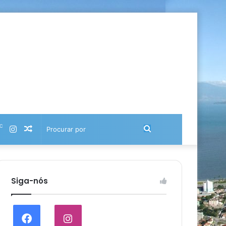
℃
Instagram
Artigo
Procurar
aleatório
por
Siga-nós