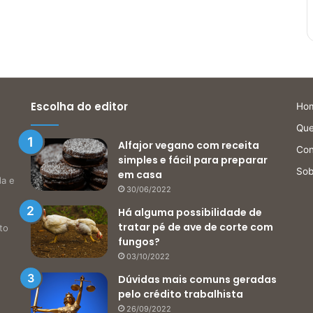
Escolha do editor
Ho
Qu
Alfajor vegano com receita
Con
simples e fácil para preparar
Sob
em casa
da e
30/06/2022
Há alguma possibilidade de
tratar pé de ave de corte com
to
fungos?
03/10/2022
Dúvidas mais comuns geradas
pelo crédito trabalhista
26/09/2022