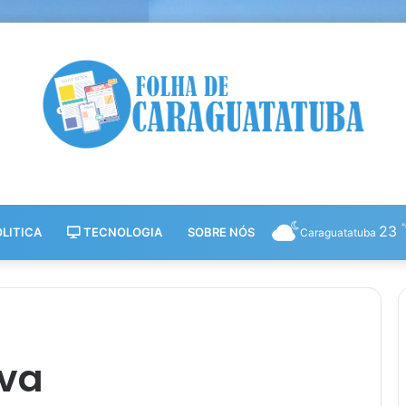
23
LITICA
TECNOLOGIA
SOBRE NÓS
Caraguatatuba
iva