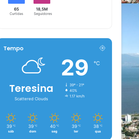
65
18,5M
Curtidas
Seguidores
Tempo
29
℃
Teresina
39º - 21º
40%
1.17 km/h
Scattered Clouds
39
39
40
39
38
℃
℃
℃
℃
℃
sáb
dom
seg
ter
qua